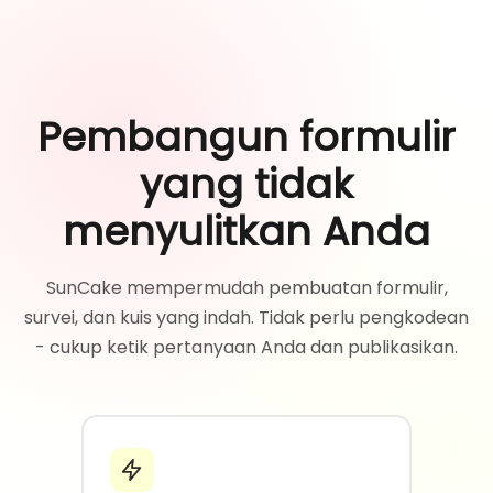
Pembangun formulir
yang tidak
menyulitkan Anda
SunCake mempermudah pembuatan formulir,
survei, dan kuis yang indah. Tidak perlu pengkodean
- cukup ketik pertanyaan Anda dan publikasikan.