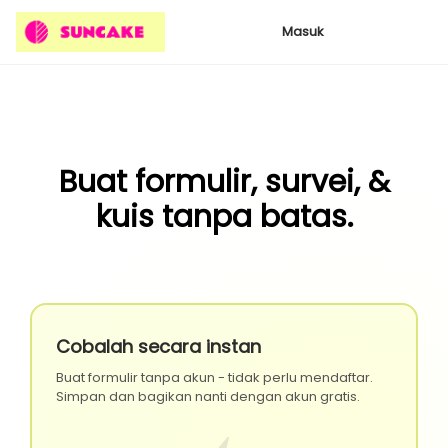
Masuk
Buat formulir, survei, &
kuis tanpa batas.
Cobalah secara instan
Buat formulir tanpa akun - tidak perlu mendaftar.
Simpan dan bagikan nanti dengan akun gratis.