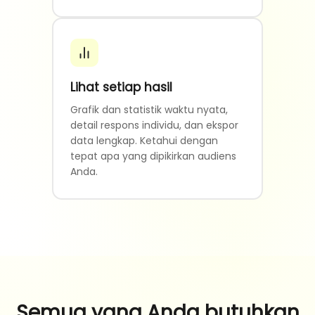
Lihat setiap hasil
Grafik dan statistik waktu nyata,
detail respons individu, dan ekspor
data lengkap. Ketahui dengan
tepat apa yang dipikirkan audiens
Anda.
Semua yang Anda butuhkan