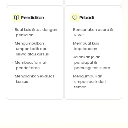
Pendidikan
Pribadi
·
Buat kuis & tes dengan
·
Rencanakan acara &
penilaian
RSVP
·
Mengumpulkan
·
Membuat kuis
umpan balik dari
kepribadian
siswa atau kursus
·
Jalankan jajak
·
Membuat formulir
pendapat &
pendaftaran
pemungutan suara
·
Menjalankan evaluasi
·
Mengumpulkan
kursus
umpan balik dari
teman