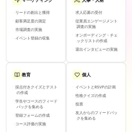
マーケティング
人事・人材
·
リードの創出と獲得
·
求人応募の受付
·
顧客満足度の測定
·
従業員エンゲージメント
調査の実施
·
市場調査の実施
·
オンボーディング・チェ
·
イベント登録の収集
ックリストの作成
·
退出インタビューの実施
教育
個人
·
採点付きクイズとテスト
·
イベントとRSVPの計画
の作成
·
性格クイズの作成
·
学生やコースのフィード
·
投票
バックを集める
·
友人からのフィードバッ
·
登録フォームの作成
クを集める
·
コース評価の実施