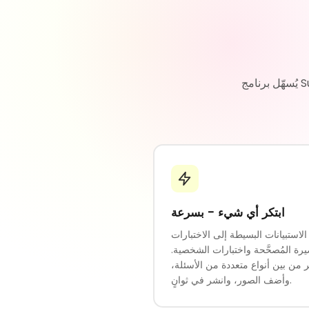
يُسهّل برنامج SunCake إنشاء نماذج واستبيانات واختبارات جذابة. لا حاجة إلى كتابة أكواد برمجية - ما
ابتكر أي شيء - بسرعة
لاستبيانات البسيطة إلى الاختبارات
يرة المُصحَّحة واختبارات الشخصية.
ر من بين أنواع متعددة من الأسئلة،
وأضف الصور، وانشر في ثوانٍ.