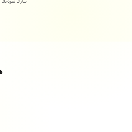
شارك نموذجك عبر
ه