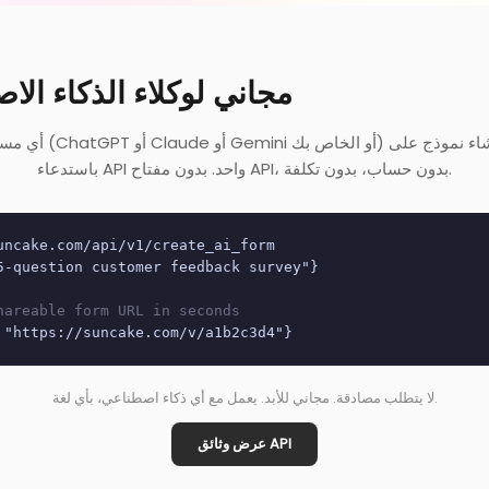
API مجاني لوكلاء الذكاء ا
أي مساعد ذكاء اصطناعي (T
باستدعاء API واحد. بدون مفتاح API، بدون حساب، بدون تكلفة.
uncake.com/api/v1/create_ai_form
5-question customer feedback survey"}
hareable form URL in seconds
 "https://suncake.com/v/a1b2c3d4"}
لا يتطلب مصادقة. مجاني للأبد. يعمل مع أي ذكاء اصطناعي، بأي لغة.
عرض وثائق API