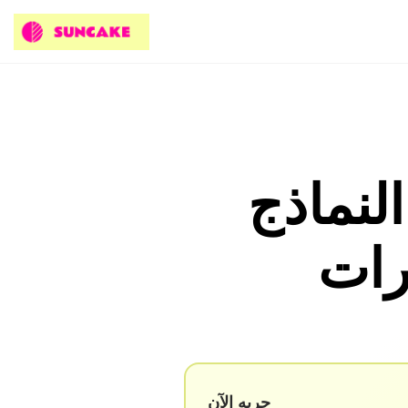
لنماذج
جربه الآن