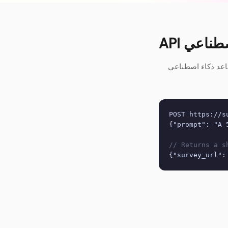
لاصطناعي
ChatGP أو Claude أو Gemini أو الخاص بك) يمكنه إنشاء نموذج على Suncake
POST https://s
{"prompt": "A 
// Returns a s
{"survey_url":