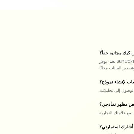
كيك مجانية حقاً؟
نعم! يوفر SunCake عددًا غير محدود من النماذج والردود مجانًا. كما تتضمن الميزات المتقدمة مثل منطق التفرع
اب لإنشاء نموذج؟
ص مظهر نماذجي؟
أشارك استمارتي؟