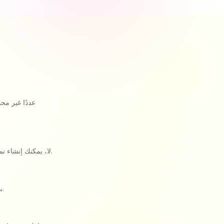
لا، يمكنك إنشاء نموذجك الأول فورًا دون الحاجة إلى التسجيل. أنشئ حسابًا لاحقًا لحفظ نماذجك والوصول إلى تحليلاتك.
بالتأكيد. اختر ألوانك وخطوطك وخلفياتك بنفسك. يمكن تصميم كل نموذج ليتناسب مع علامتك التجارية.