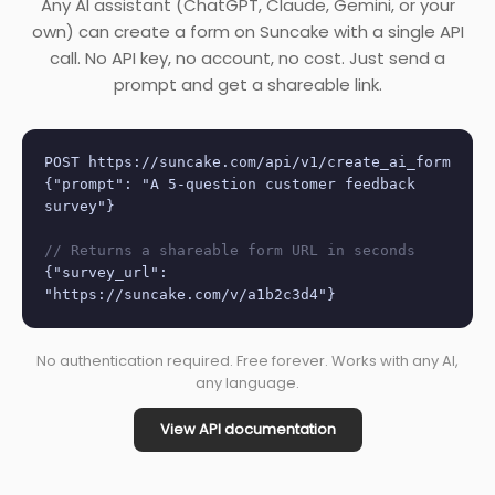
Any AI assistant (ChatGPT, Claude, Gemini, or your
own) can create a form on Suncake with a single API
call. No API key, no account, no cost. Just send a
prompt and get a shareable link.
POST https://suncake.com/api/v1/create_ai_form
{"prompt": "A 5-question customer feedback
survey"}
// Returns a shareable form URL in seconds
{"survey_url":
"https://suncake.com/v/a1b2c3d4"}
No authentication required. Free forever. Works with any AI,
any language.
View API documentation