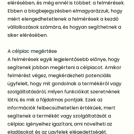
elérésében, és még ennél is többet: a felmérések.
Ebben a blogbejegyzésben elmagyarázzuk, hogy
miért elengedhetetlenek a felmérések a kezdő
vállalkozások számára, és hogyan segíthetnek a
siker elérésében.
A célpiac megértése
A felmérések egyik legjelentősebb előnye, hogy
segítenek jobban megérteni a célpiacot. Amikor
felmérést végez, megkérdezheti potenciális
ügyfeleit, hogy mit gondolnak a termékéről vagy
szolgáltatásáról, milyen funkciókat szeretnének
látni, és mik a fájdalmas pontjaik. Ezek az
információk felbecsülhetetlen értékűek, mert
segítenek a termékét vagy szolgáltatását a
célpiac igényeihez igazítani, ami növelheti az
eladásokat és az ügyfelek elégedettségét.