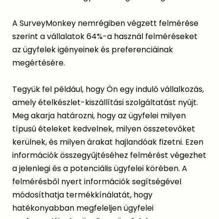
A SurveyMonkey nemrégiben végzett felmérése
szerint a
vállalatok 64%-a használ felméréseket
az ügyfelek igényeinek és preferenciáinak
megértésére.
Tegyük fel például, hogy Ön egy induló vállalkozás,
amely ételkészlet-kiszállítási szolgáltatást nyújt.
Meg akarja határozni, hogy az ügyfelei milyen
típusú ételeket kedvelnek, milyen összetevőket
kerülnek, és milyen árakat hajlandóak fizetni. Ezen
információk összegyűjtéséhez felmérést végezhet
a jelenlegi és a potenciális ügyfelei körében. A
felmérésből nyert információk segítségével
módosíthatja termékkínálatát, hogy
hatékonyabban megfeleljen ügyfelei