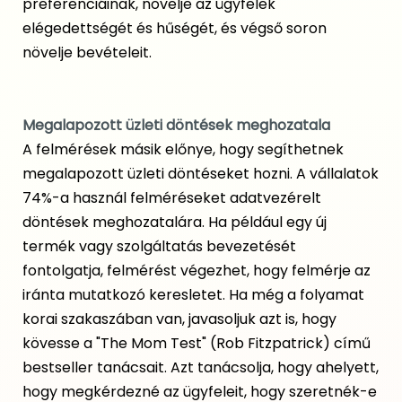
preferenciáinak, növelje az ügyfelek
elégedettségét és hűségét, és végső soron
növelje bevételeit.
Megalapozott üzleti döntések meghozatala
A felmérések másik előnye, hogy segíthetnek
megalapozott üzleti döntéseket hozni. A vállalatok
74%-a használ felméréseket adatvezérelt
döntések meghozatalára. Ha például egy új
termék vagy szolgáltatás bevezetését
fontolgatja, felmérést végezhet, hogy felmérje az
iránta mutatkozó keresletet. Ha még a folyamat
korai szakaszában van, javasoljuk azt is, hogy
kövesse a "The Mom Test" (Rob Fitzpatrick) című
bestseller tanácsait. Azt tanácsolja, hogy ahelyett,
hogy megkérdezné az ügyfeleit, hogy szeretnék-e