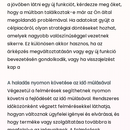
a jövőben látni egy új funkciót, kérdezze meg őket,
hogy a múltban találkoztak-e már az Ön által
megoldandó problémával. Ha adatokat gyűjt a
célpiacáról, olyan stratégiai döntéseket hozhat,
amelyek nagyobb valószínűséggel vezetnek
sikerre. Ez különösen akkor hasznos, ha az
árképzés megváltoztatásán vagy egy új funkció
bevezetésén gondolkodik, vagy ha visszajelzést
kap a
A haladás nyomon követése az idő múlásával
Végezetül a felmérések segíthetnek nyomon
követni a fejlődését az idő múlásával. Rendszeres
időközönként végzett felmérésekkel láthatja,
hogyan változnak ügyfelei igényei és elvárásai, és
hogy terméke vagy szolgáltatása továbbra is
megfelel-e az igényeiknek. A felmérések