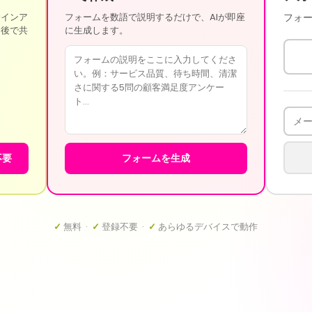
サインア
フォームを数語で説明するだけで、AIが即座
フォ
、後で共
に生成します。
不要
フォームを生成
✓
無料 ·
✓
登録不要 ·
✓
あらゆるデバイスで動作