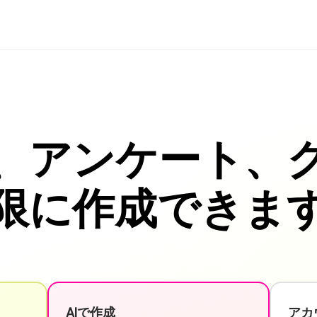
、アンケート、
限に作成できま
AIで作成
アカ