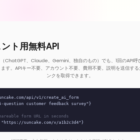
ェント用無料API
ChatGPT、Claude、Gemini、独自のもの）でも、1回のAPI呼
ます。APIキー不要、アカウント不要、費用不要。説明を送信す
ンクを取得できます。
uncake.com/api/v1/create_ai_form
5-question customer feedback survey"}
hareable form URL in seconds
 "https://suncake.com/v/a1b2c3d4"}