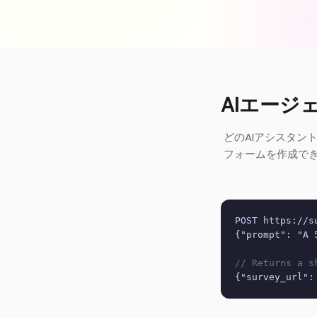
AIエージ
どのAIアシスタント（
フォームを作成でき
POST https://s
{"prompt": "A 
// Returns a s
{"survey_url":