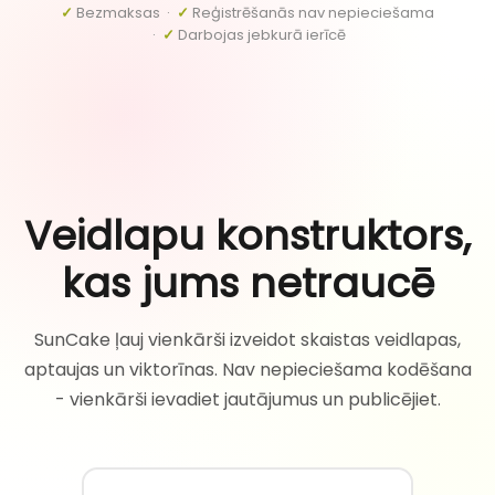
✓
Bezmaksas ·
✓
Reģistrēšanās nav nepieciešama
·
✓
Darbojas jebkurā ierīcē
Veidlapu konstruktors,
kas jums netraucē
SunCake ļauj vienkārši izveidot skaistas veidlapas,
aptaujas un viktorīnas. Nav nepieciešama kodēšana
- vienkārši ievadiet jautājumus un publicējiet.