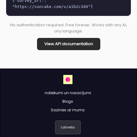
{"survey_url":
"https://suncake.com/v/a1b2c3d4"}
No authentication required. Free forever. Works with any AI,
any language.
View API documentation
noteikumi un nosacījumi
Blogs
Sazinies ar mums
Latviešu