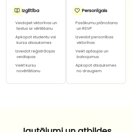
Izglītība
Personīgais
·
Veidojiet viktorīnas un
·
Pasākumu plānošana
testus ar vērtēšanu
un RSVP
·
Apkopot studentu vai
·
Izveidot personības
kursa atsauksmes
viktorīnas
·
Izveidot reģistrācijas
·
Veikt aptaujas un
veidlapas
balsojumus
·
Veikt kursu
·
Apkopot atsauksmes
novērtēšanu
no draugiem
Jautājumi un atbildes