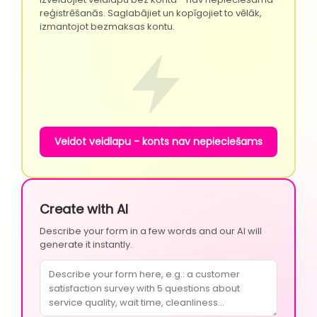
reģistrēšanās. Saglabājiet un kopīgojiet to vēlāk,
izmantojot bezmaksas kontu.
Veidot veidlapu - konts nav nepieciešams
Create with AI
Describe your form in a few words and our AI will
generate it instantly.