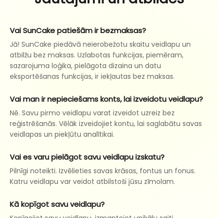
Vai SunCake patiešām ir bezmaksas?
Jā! SunCake piedāvā neierobežotu skaitu veidlapu un
atbilžu bez maksas. Uzlabotas funkcijas, piemēram,
sazarojuma loģika, pielāgota dizaina un datu
eksportēšanas funkcijas, ir iekļautas bez maksas.
Vai man ir nepieciešams konts, lai izveidotu veidlapu?
Nē. Savu pirmo veidlapu varat izveidot uzreiz bez
reģistrēšanās. Vēlāk izveidojiet kontu, lai saglabātu savas
veidlapas un piekļūtu analītikai.
Vai es varu pielāgot savu veidlapu izskatu?
Pilnīgi noteikti. Izvēlieties savas krāsas, fontus un fonus.
Katru veidlapu var veidot atbilstoši jūsu zīmolam.
Kā kopīgot savu veidlapu?