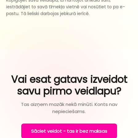
Kopīgojiet savu veidlapu, izmantojot unikālu saiti,
iestrādājiet to savā tīmekļa vietnē vai nosūtiet to pa e-
pastu. Tā lieliski darbojas jebkurā ierīcē.
Vai esat gatavs izveidot
savu pirmo veidlapu?
Tas aizņem mazāk nekā minūti. Konts nav
nepieciešams.
Sāciet veidot - tas ir bez maksas