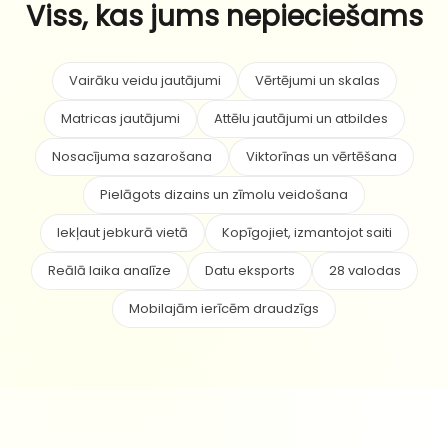
Viss, kas jums nepieciešams
Vairāku veidu jautājumi
Vērtējumi un skalas
Matricas jautājumi
Attēlu jautājumi un atbildes
Nosacījuma sazarošana
Viktorīnas un vērtēšana
Pielāgots dizains un zīmolu veidošana
Iekļaut jebkurā vietā
Kopīgojiet, izmantojot saiti
Reālā laika analīze
Datu eksports
28 valodas
Mobilajām ierīcēm draudzīgs