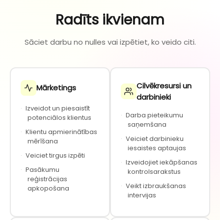
Radīts ikvienam
Sāciet darbu no nulles vai izpētiet, ko veido citi.
Cilvēkresursi un
Mārketings
darbinieki
·
Izveidot un piesaistīt
·
Darba pieteikumu
potenciālos klientus
saņemšana
·
Klientu apmierinātības
·
Veiciet darbinieku
mērīšana
iesaistes aptaujas
·
Veiciet tirgus izpēti
·
Izveidojiet iekāpšanas
·
Pasākumu
kontrolsarakstus
reģistrācijas
·
Veikt izbraukšanas
apkopošana
intervijas