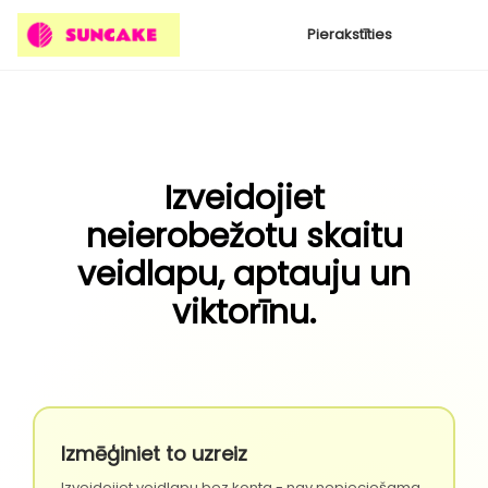
Pierakstīties
Izveidojiet
neierobežotu skaitu
veidlapu, aptauju un
viktorīnu.
Izmēģiniet to uzreiz
Izveidojiet veidlapu bez konta - nav nepieciešama