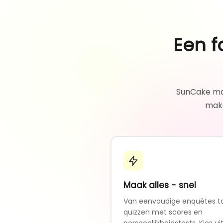
Een f
SunCake maa
make
Maak alles - snel
Van eenvoudige enquêtes t
quizzen met scores en
persoonlijkheidstests. Kies ui