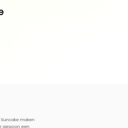
e
op Suncake maken
ur gewoon een