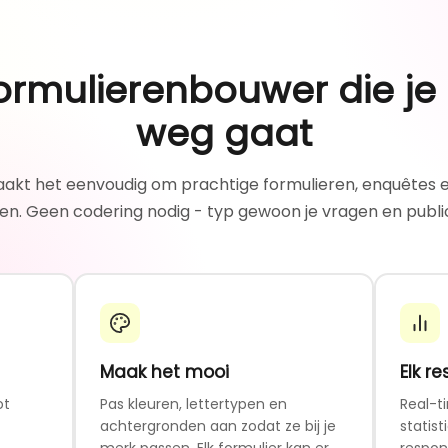
ormulierenbouwer die je 
weg gaat
kt het eenvoudig om prachtige formulieren, enquêtes e
n. Geen codering nodig - typ gewoon je vragen en publi
Maak het mooi
Elk re
ot
Pas kleuren, lettertypen en
Real-t
achtergronden aan zodat ze bij je
statist
t
merk passen. Elk formulier kan er
respon