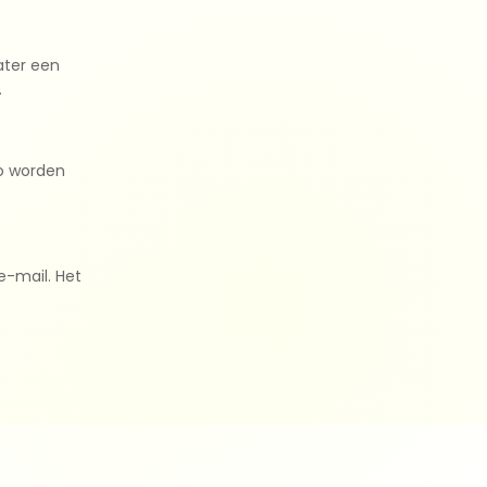
ater een
.
zo worden
 e-mail. Het