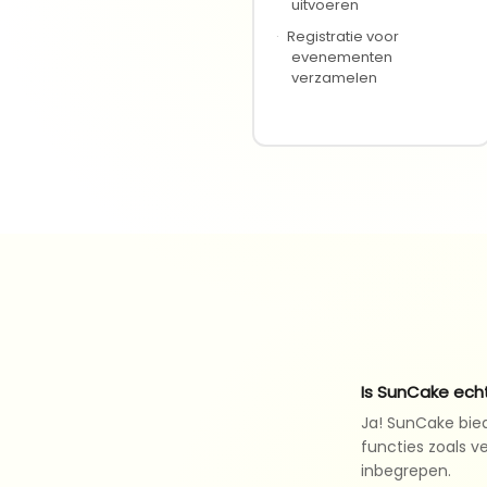
uitvoeren
·
Registratie voor
evenementen
verzamelen
Is SunCake echt
Ja! SunCake bie
functies zoals v
inbegrepen.