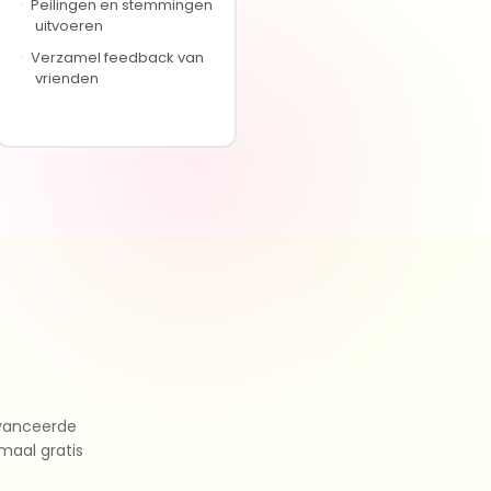
·
Peilingen en stemmingen
uitvoeren
·
Verzamel feedback van
vrienden
avanceerde
maal gratis