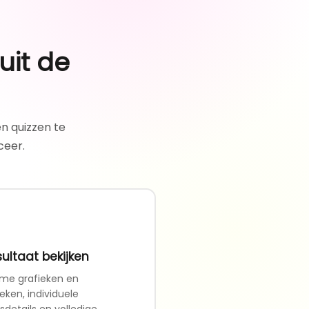
uit de
n quizzen te
ceer.
sultaat bekijken
ime grafieken en
ieken, individuele
sdetails en volledige