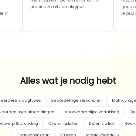
precies zo uitzien als jij wilt.
gegeve
r in
je publ
Alles wat je nodig hebt
eerdere vraagtypes
Beoordelingen & schalen
Matrix vrag
woorden over afbeeldingen
Voorwaardelijke vertakking
Qui
ntwerp & branding
Overal insluiten
Delen via link
Real-
Gegevensexport
28 talen
Mobielvriendelijk