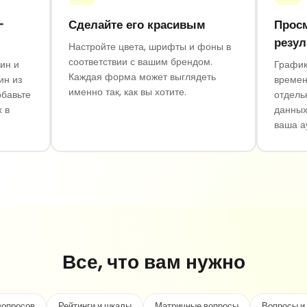
-
Сделайте его красивым
Прос
резул
Настройте цвета, шрифты и фоны в
соответствии с вашим брендом.
ин и
График
Каждая форма может выглядеть
ин из
времен
именно так, как вы хотите.
обавьте
отдель
 в
данных
ваша а
Все, что вам нужно
вопросов
Рейтинги и шкалы
Матричные вопросы
Вопросы и