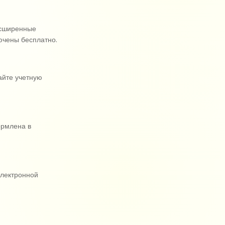
асширенные
лючены бесплатно.
айте учетную
ормлена в
электронной