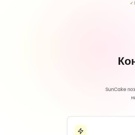
✓
Ко
SunCake поз
н