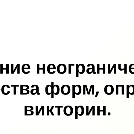
ние неогранич
ства форм, оп
викторин.