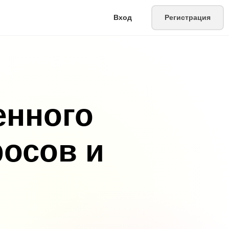
Вход
Регистрация
енного
росов и