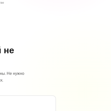
тве
 не
ны. Не нужно
х.