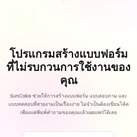
โปรแกรมสร้างแบบฟอร์ม
ที่ไม่รบกวนการใช้งานของ
คุณ
SunCake ช่วยให้การสร้างแบบฟอร์ม แบบสอบถาม และ
แบบทดสอบที่สวยงามเป็นเรื่องง่าย ไม่จำเป็นต้องเขียนโค้ด
เพียงแค่พิมพ์คำถามของคุณแล้วเผยแพร่ได้เลย