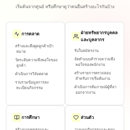
เริ่มต้นจากศูนย์ หรือศึกษาดูว่าคนอื่นสร้างอะไรกันบ้าง
ฝ่ายทรัพยากรบุคคล
การตลาด
และบุคลากร
·
สร้างและดึงดูดลูกค้าเป้า
·
รับใบสมัครงาน
หมาย
·
จัดทำแบบสำรวจความพึง
·
วัดระดับความพึงพอใจของ
พอใจของพนักงาน
ลูกค้า
·
สร้างรายการตรวจสอบ
·
ดำเนินการวิจัยตลาด
สำหรับการเริ่มต้นงาน
·
รวบรวมข้อมูลการลง
·
ดำเนินการสัมภาษณ์ผู้ที่ลา
ทะเบียนกิจกรรม
ออกจากงาน
การศึกษา
ส่วนตัว
·
สร้างแบบทดสอบและ
·
วางแผนกิจกรรมและตอบ