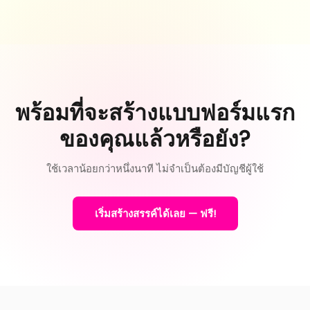
พร้อมที่จะสร้างแบบฟอร์มแรก
ของคุณแล้วหรือยัง?
ใช้เวลาน้อยกว่าหนึ่งนาที ไม่จำเป็นต้องมีบัญชีผู้ใช้
เริ่มสร้างสรรค์ได้เลย — ฟรี!