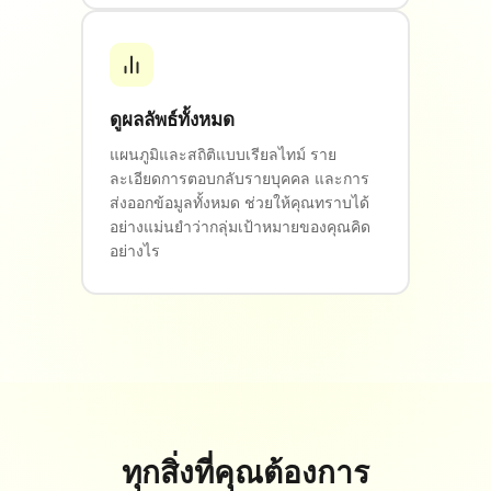
ดูผลลัพธ์ทั้งหมด
แผนภูมิและสถิติแบบเรียลไทม์ ราย
ละเอียดการตอบกลับรายบุคคล และการ
ส่งออกข้อมูลทั้งหมด ช่วยให้คุณทราบได้
อย่างแม่นยำว่ากลุ่มเป้าหมายของคุณคิด
อย่างไร
ทุกสิ่งที่คุณต้องการ