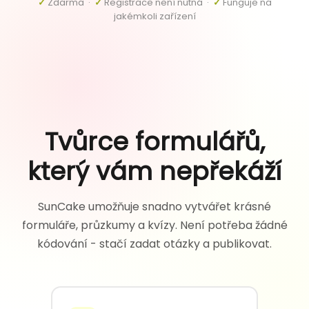
✓
Zdarma ·
✓
Registrace není nutná ·
✓
Funguje na
jakémkoli zařízení
Tvůrce formulářů,
který vám nepřekáží
SunCake umožňuje snadno vytvářet krásné
formuláře, průzkumy a kvízy. Není potřeba žádné
kódování - stačí zadat otázky a publikovat.