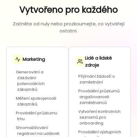
Vytvořeno pro každého
Začněte od nuly nebo prozkoumejte, co vytvářejí
ostatní.
Lidé a lidské
Marketing
zdroje
·
Generování a
·
Přijímání žádostí o
získávání
zaměstnání
potenciálních
zákazníků
·
Provádění průzkumů
angažovanosti
·
Měření spokojenosti
zaměstnanců
zákazníků
·
Vytvoření kontrolních
·
Provádění průzkumu
seznamů pro
trhu
onboarding
·
Shromažďování
·
Provádění výstupních
registrací na události