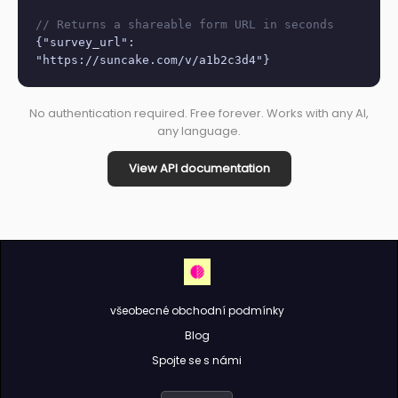
// Returns a shareable form URL in seconds
{"survey_url":
"https://suncake.com/v/a1b2c3d4"}
No authentication required. Free forever. Works with any AI,
any language.
View API documentation
všeobecné obchodní podmínky
Blog
Spojte se s námi