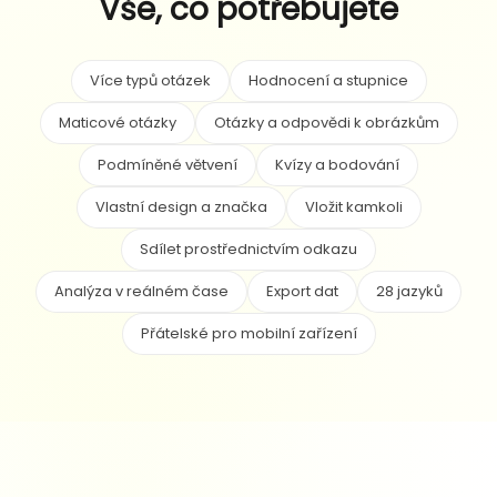
Vše, co potřebujete
Více typů otázek
Hodnocení a stupnice
Maticové otázky
Otázky a odpovědi k obrázkům
Podmíněné větvení
Kvízy a bodování
Vlastní design a značka
Vložit kamkoli
Sdílet prostřednictvím odkazu
Analýza v reálném čase
Export dat
28 jazyků
Přátelské pro mobilní zařízení