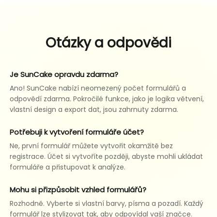
Otázky a odpovědi
Je SunCake opravdu zdarma?
Ano! SunCake nabízí neomezený počet formulářů a
odpovědí zdarma. Pokročilé funkce, jako je logika větvení,
vlastní design a export dat, jsou zahrnuty zdarma.
Potřebuji k vytvoření formuláře účet?
Ne, první formulář můžete vytvořit okamžitě bez
registrace. Účet si vytvoříte později, abyste mohli ukládat
formuláře a přistupovat k analýze.
Mohu si přizpůsobit vzhled formulářů?
Rozhodně. Vyberte si vlastní barvy, písma a pozadí. Každý
formulář lze stylizovat tak, aby odpovídal vaší značce.