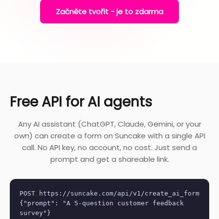
Začněte tvořit - je to zdarma
Free API for AI agents
Any AI assistant (ChatGPT, Claude, Gemini, or your
own) can create a form on Suncake with a single API
call. No API key, no account, no cost. Just send a
prompt and get a shareable link.
POST https://suncake.com/api/v1/create_ai_form
{"prompt": "A 5-question customer feedback
survey"}