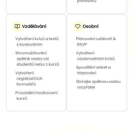
pohovorů
Vzdělávání
Osobní
·
Vytváření kvízů a testů
·
Plánování událostí &
s bodováním
RSVP
·
Shromažďování
·
Vytváření
zpětné vazby od
osobnostních kvízů
studentů nebo z kurzů
·
Spouštění anket a
·
Vytvoření
hlasování
registračních
·
Sbírejte zpětnou vazbu
formulářů
od přátel
·
Provádění hodnocení
kurzů