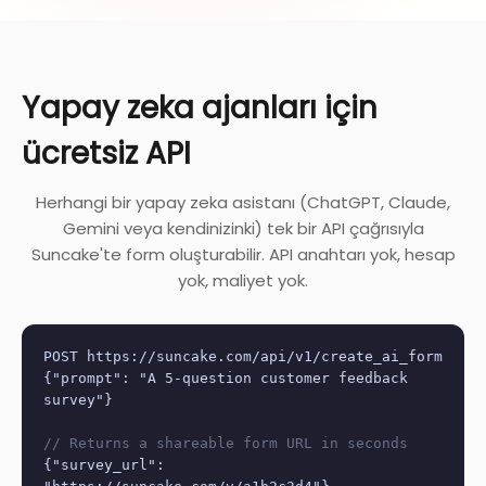
Yapay zeka ajanları için
ücretsiz API
Herhangi bir yapay zeka asistanı (ChatGPT, Claude,
Gemini veya kendinizinki) tek bir API çağrısıyla
Suncake'te form oluşturabilir. API anahtarı yok, hesap
yok, maliyet yok.
POST https://suncake.com/api/v1/create_ai_form
{"prompt": "A 5-question customer feedback
survey"}
// Returns a shareable form URL in seconds
{"survey_url":