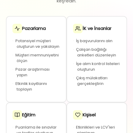
keşfedin.
Pazarlama
İK ve İnsanlar
·
Potansiyel müşteri
·
İş başvurularını alın
oluşturun ve yakalayın
·
Çalışan bağlılığı
·
Müşteri memnuniyetini
anketleri düzenleyin
ölçün
·
İşe alım kontrol listeleri
·
Pazar araştırması
oluşturun
yapın
·
Çıkış mülakatları
·
Etkinlik kayıtlarını
gerçekleştirin
toplayın
Eğitim
Kişisel
·
Puanlama ile sınavlar
·
Etkinlikleri ve LCV'leri
ve testler oluşturun
planlayın