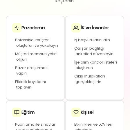
keşfedin.
Pazarlama
İK ve İnsanlar
·
Potansiyel müşteri
·
İş başvurularını alın
oluşturun ve yakalayın
·
Çalışan bağlılığı
·
Müşteri memnuniyetini
anketleri düzenleyin
ölçün
·
İşe alım kontrol listeleri
·
Pazar araştırması
oluşturun
yapın
·
Çıkış mülakatları
·
Etkinlik kayıtlarını
gerçekleştirin
toplayın
Eğitim
Kişisel
·
Puanlama ile sınavlar
·
Etkinlikleri ve LCV'leri
ve testler oluşturun
planlayın