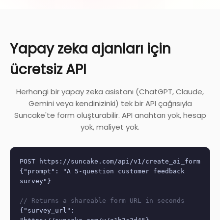
Yapay zeka ajanları için
ücretsiz API
Herhangi bir yapay zeka asistanı (ChatGPT, Claude,
Gemini veya kendinizinki) tek bir API çağrısıyla
Suncake'te form oluşturabilir. API anahtarı yok, hesap
yok, maliyet yok.
POST https://suncake.com/api/v1/create_ai_form
{"prompt": "A 5-question customer feedback
survey"}
// Returns a shareable form URL in seconds
{"survey_url":