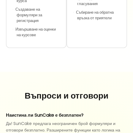
курса
гласувания
·
Създаване на
·
Събиране на обратна
формуляри за
връзка от приятели
регистрация
·
Извършване на оценки
на курсове
Въпроси и отговори
Наистина ли SunCake е безплатен?
Да! SunCake предлага неограничен брой формуляри и
отговори безплатно. Разширените функции като логика на