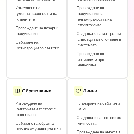
·
Измерване на
·
Провеждане на
удовлетвореността на
проучвания за
клиентите
ангажираността на
служителите
·
Провеждане на пазарни
проучвания
·
Създаване на контролни
списъци за включване в
·
Събиране на
системата
регистрации за събития
·
Провеждане на
интервюта при
напускане
Образование
Лични
·
Изграждане на
·
Планиране на събития и
викторини и тестове с
RSVP
оценяване
·
Създаване на тестове за
·
Събиране на обратна
личността
връзка от учениците или
·
Провеждане на анкети и