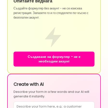
Опитайте веднага
Създайте формуляр без акаунт - не се изисква
регистрация. Запазете го и го споделете по-късно с
безплатен акаунт.
Създаване на формуляр - не е
необходим акаунт
Create with AI
Describe your form in a few words and our AI will
generate it instantly.