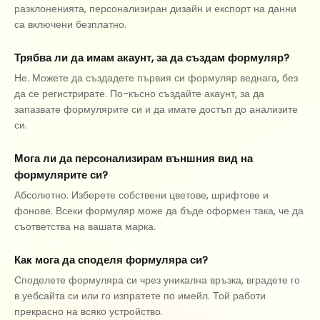
разклоненията, персонализиран дизайн и експорт на данни
са включени безплатно.
Трябва ли да имам акаунт, за да създам формуляр?
Не. Можете да създадете първия си формуляр веднага, без
да се регистрирате. По-късно създайте акаунт, за да
запазвате формулярите си и да имате достъп до анализите
си.
Мога ли да персонализирам външния вид на
формулярите си?
Абсолютно. Изберете собствени цветове, шрифтове и
фонове. Всеки формуляр може да бъде оформен така, че да
съответства на вашата марка.
Как мога да споделя формуляра си?
Споделете формуляра си чрез уникална връзка, вградете го
в уебсайта си или го изпратете по имейл. Той работи
прекрасно на всяко устройство.