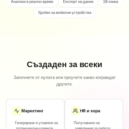
Анализи в реално време
Експорт на данни
28 езика
Удобен за мобилни устройства
Създаден за всеки
Започнете от нулата или проучете какво изграждат
другите.
Маркетинг
HR и хора
·
Генериране и улавяне на
·
Получаване на
потенциални клиенти
заявления за работа