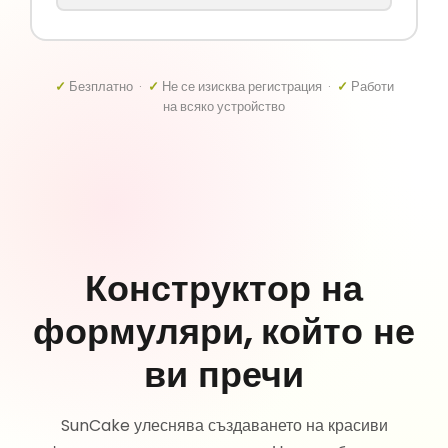
✓
Безплатно ·
✓
Не се изисква регистрация ·
✓
Работи
на всяко устройство
Конструктор на
формуляри, който не
ви пречи
SunCake улеснява създаването на красиви