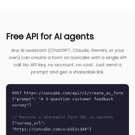
Free API for AI agents
Any AI assistant (ChatGPT, Claude, Gemini, or your
own) can create a form on Suncake with a single API
call. No API key, no account, no cost. Just send a
prompt and get a shareable link.
POST https://suncake.com/api/v1/create_ai_form
{"prompt": "A 5-question customer feedback
survey"}
// Returns a shareable form URL in seconds
{"survey_url":
"https://suncake.com/v/a1b2c3d4"}