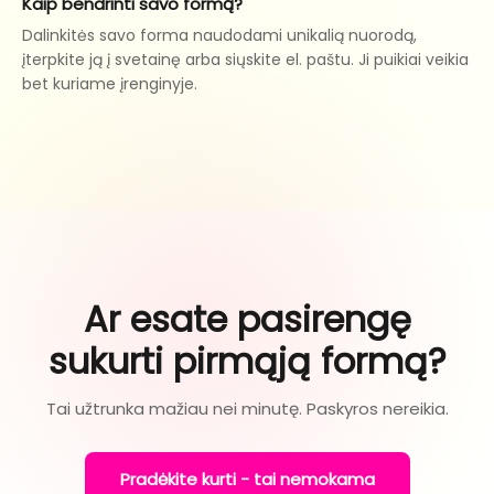
Kaip bendrinti savo formą?
Dalinkitės savo forma naudodami unikalią nuorodą,
įterpkite ją į svetainę arba siųskite el. paštu. Ji puikiai veikia
bet kuriame įrenginyje.
Ar esate pasirengę
sukurti pirmąją formą?
Tai užtrunka mažiau nei minutę. Paskyros nereikia.
Pradėkite kurti - tai nemokama