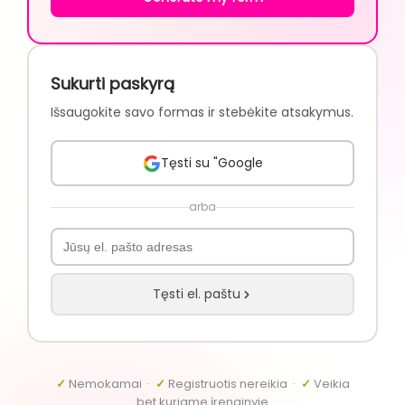
Sukurti paskyrą
Išsaugokite savo formas ir stebėkite atsakymus.
Tęsti su "Google
arba
Tęsti el. paštu
✓
Nemokamai ·
✓
Registruotis nereikia ·
✓
Veikia
bet kuriame įrenginyje