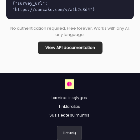
{"survey_url":
"https://suncake.com/v/a1b2c3d4"}
No authentication required. Free forever. Works with any AI,
any language.
View API documentation
terminai ir sąlygos
Tinklaraštis
Susisiekite su mumis
Lietuvių