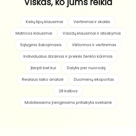
Viskas, ko jums reikia
Kelių tipų klausimai
Vertinimai ir skalės
Matricos klausimai
Vaizdų klausimai ir atsakymai
Sąlyginis šakojimasis
Viktorinos ir vertinimas
Individualus dizainas ir prekės ženklo kūrimas
Įterpti bet kur
Dalytis per nuorodą
Realaus laiko analizė
Duomenų eksportas
28 kalbos
Mobiliesiems įrenginiams pritaikyta svetainė