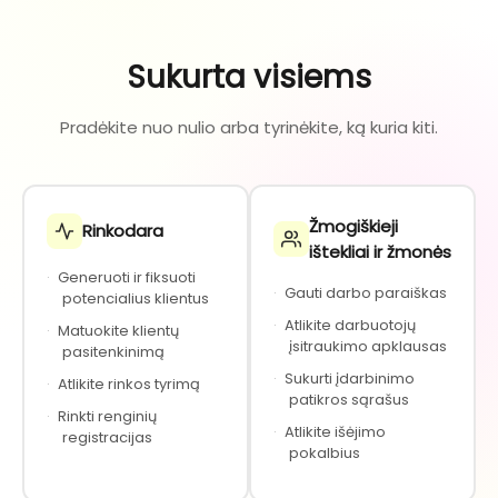
Sukurta visiems
Pradėkite nuo nulio arba tyrinėkite, ką kuria kiti.
Žmogiškieji
Rinkodara
ištekliai ir žmonės
·
Generuoti ir fiksuoti
·
Gauti darbo paraiškas
potencialius klientus
·
Atlikite darbuotojų
·
Matuokite klientų
įsitraukimo apklausas
pasitenkinimą
·
Sukurti įdarbinimo
·
Atlikite rinkos tyrimą
patikros sąrašus
·
Rinkti renginių
·
Atlikite išėjimo
registracijas
pokalbius