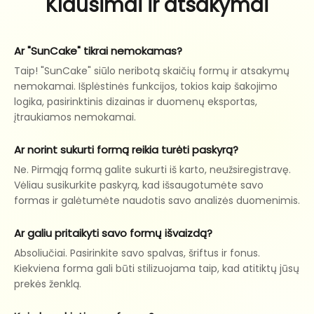
Klausimai ir atsakymai
Ar "SunCake" tikrai nemokamas?
Taip! "SunCake" siūlo neribotą skaičių formų ir atsakymų
nemokamai. Išplėstinės funkcijos, tokios kaip šakojimo
logika, pasirinktinis dizainas ir duomenų eksportas,
įtraukiamos nemokamai.
Ar norint sukurti formą reikia turėti paskyrą?
Ne. Pirmąją formą galite sukurti iš karto, neužsiregistravę.
Vėliau susikurkite paskyrą, kad išsaugotumėte savo
formas ir galėtumėte naudotis savo analizės duomenimis.
Ar galiu pritaikyti savo formų išvaizdą?
Absoliučiai. Pasirinkite savo spalvas, šriftus ir fonus.
Kiekviena forma gali būti stilizuojama taip, kad atitiktų jūsų
prekės ženklą.