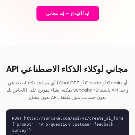
ابدأ الإبداع — إنه مجاني
API مجاني لوكلاء الذكاء الاصطناعي
أي مساعد ذكاء اصطناعي (ChatGPT أو Claude أو Gemini أو
الخاص بك) يمكنه إنشاء نموذج على Suncake باستدعاء API واحد.
بدون مفتاح API، بدون حساب، بدون تكلفة.
POST https://suncake.com/api/v1/create_ai_form
{"prompt": "A 5-question customer feedback
survey"}