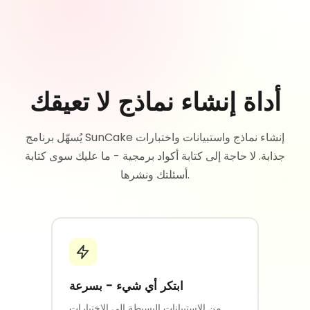
أداة إنشاء نماذج لا تعيقك
يُسهّل برنامج SunCake إنشاء نماذج واستبيانات واختبارات
جذابة. لا حاجة إلى كتابة أكواد برمجية - ما عليك سوى كتابة
أسئلتك ونشرها.
ابتكر أي شيء - بسرعة
من الاستبيانات البسيطة إلى الاختبارات