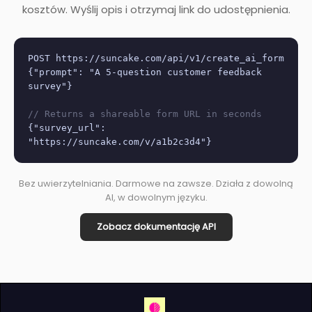
kosztów. Wyślij opis i otrzymaj link do udostępnienia.
POST https://suncake.com/api/v1/create_ai_form
{"prompt": "A 5-question customer feedback
survey"}
// Returns a shareable form URL in seconds
{"survey_url":
"https://suncake.com/v/a1b2c3d4"}
Bez uwierzytelniania. Darmowe na zawsze. Działa z dowolną
AI, w dowolnym języku.
Zobacz dokumentację API