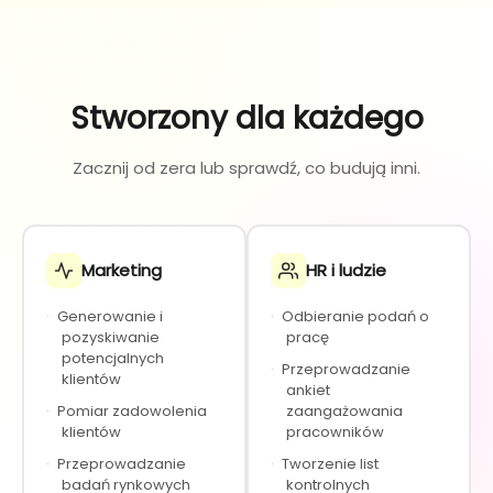
Stworzony dla każdego
Zacznij od zera lub sprawdź, co budują inni.
Marketing
HR i ludzie
·
Generowanie i
·
Odbieranie podań o
pozyskiwanie
pracę
potencjalnych
·
Przeprowadzanie
klientów
ankiet
·
Pomiar zadowolenia
zaangażowania
klientów
pracowników
·
Przeprowadzanie
·
Tworzenie list
badań rynkowych
kontrolnych