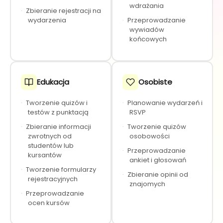
wdrażania
·
Zbieranie rejestracji na
wydarzenia
·
Przeprowadzanie
wywiadów
końcowych
Edukacja
Osobiste
·
Tworzenie quizów i
·
Planowanie wydarzeń i
testów z punktacją
RSVP
·
Zbieranie informacji
·
Tworzenie quizów
zwrotnych od
osobowości
studentów lub
·
Przeprowadzanie
kursantów
ankiet i głosowań
·
Tworzenie formularzy
·
Zbieranie opinii od
rejestracyjnych
znajomych
·
Przeprowadzanie
ocen kursów