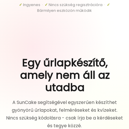
✓
Ingyenes ·
✓
Nincs szükség regisztrációra ·
✓
Bármilyen eszközön működik
Egy űrlapkészítő,
amely nem áll az
utadba
A SunCake segítségével egyszerűen készíthet
gyönyörű űrlapokat, felméréseket és kvízeket.
Nincs szükség kódolásra - csak írja be a kérdéseket
és tegye közzé.