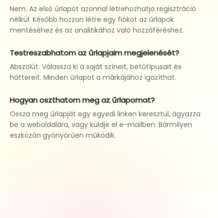
Nem. Az első űrlapot azonnal létrehozhatja regisztráció
nélkül. Később hozzon létre egy fiókot az űrlapok
mentéséhez és az analitikához való hozzáféréshez.
Testreszabhatom az űrlapjaim megjelenését?
Abszolút. Válassza ki a saját színeit, betűtípusait és
háttereit. Minden űrlapot a márkájához igazíthat.
Hogyan oszthatom meg az űrlapomat?
Ossza meg űrlapját egy egyedi linken keresztül, ágyazza
be a weboldalára, vagy küldje el e-mailben. Bármilyen
eszközön gyönyörűen működik.