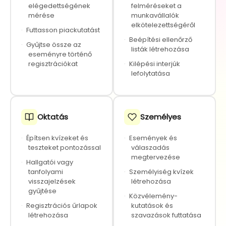
elégedettségének
felméréseket a
mérése
munkavállalók
elkötelezettségéről
·
Futtasson piackutatást
·
Beépítési ellenőrző
·
Gyűjtse össze az
listák létrehozása
eseményre történő
regisztrációkat
·
Kilépési interjúk
lefolytatása
Oktatás
Személyes
·
Építsen kvízeket és
·
Események és
teszteket pontozással
válaszadás
megtervezése
·
Hallgatói vagy
tanfolyami
·
Személyiség kvízek
visszajelzések
létrehozása
gyűjtése
·
Közvélemény-
·
Regisztrációs űrlapok
kutatások és
létrehozása
szavazások futtatása