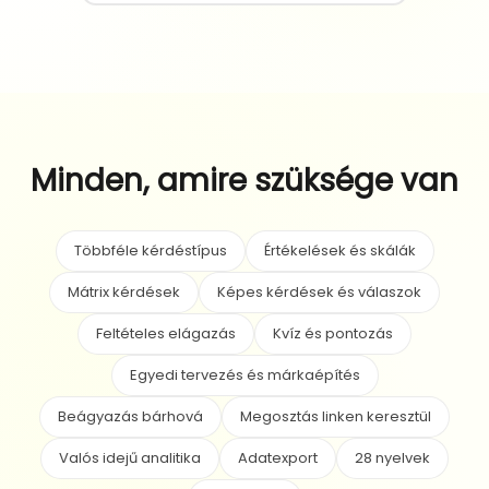
Minden, amire szüksége van
Többféle kérdéstípus
Értékelések és skálák
Mátrix kérdések
Képes kérdések és válaszok
Feltételes elágazás
Kvíz és pontozás
Egyedi tervezés és márkaépítés
Beágyazás bárhová
Megosztás linken keresztül
Valós idejű analitika
Adatexport
28 nyelvek