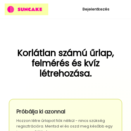
Bejelentkezés
Korlátlan számú űrlap,
felmérés és kvíz
létrehozása.
Próbálja ki azonnal
Hozzon létre űrlapot fiók nélkül - nincs szükség
regisztrációra. Mentsd el és oszd meg később egy