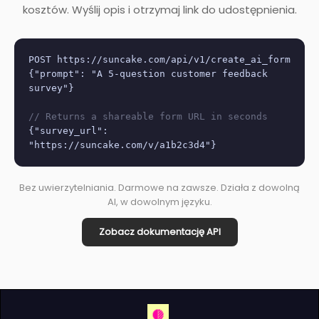
kosztów. Wyślij opis i otrzymaj link do udostępnienia.
POST https://suncake.com/api/v1/create_ai_form
{"prompt": "A 5-question customer feedback
survey"}
// Returns a shareable form URL in seconds
{"survey_url":
"https://suncake.com/v/a1b2c3d4"}
Bez uwierzytelniania. Darmowe na zawsze. Działa z dowolną
AI, w dowolnym języku.
Zobacz dokumentację API