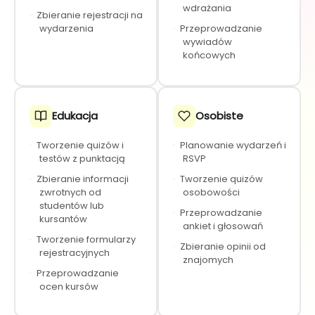
wdrażania
·
Zbieranie rejestracji na
wydarzenia
·
Przeprowadzanie
wywiadów
końcowych
Edukacja
Osobiste
·
Tworzenie quizów i
·
Planowanie wydarzeń i
testów z punktacją
RSVP
·
Zbieranie informacji
·
Tworzenie quizów
zwrotnych od
osobowości
studentów lub
·
Przeprowadzanie
kursantów
ankiet i głosowań
·
Tworzenie formularzy
·
Zbieranie opinii od
rejestracyjnych
znajomych
·
Przeprowadzanie
ocen kursów