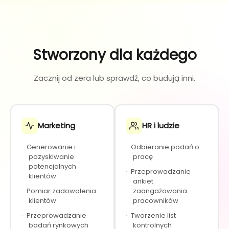
Stworzony dla każdego
Zacznij od zera lub sprawdź, co budują inni.
Marketing
HR i ludzie
·
Generowanie i
·
Odbieranie podań o
pozyskiwanie
pracę
potencjalnych
·
Przeprowadzanie
klientów
ankiet
·
Pomiar zadowolenia
zaangażowania
klientów
pracowników
·
Przeprowadzanie
·
Tworzenie list
badań rynkowych
kontrolnych