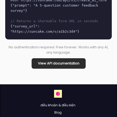
POST https://suncake.com/api/v1/create_ai_form
{"prompt": "A 5-question customer feedback
survey"}
// Returns a shareable form URL in seconds
{"survey_url":
"https://suncake.com/v/a1b2c3d4"}
No authentication required. Free forever. Works with any AI,
any language.
View API documentation
điều khoản & điều kiện
Blog