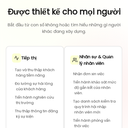
Được thiết kế cho mọi người
Bắt đầu từ con số không hoặc tìm hiểu những gì người
khác đang xây dựng.
Nhân sự & Quản
Tiếp thị
lý nhân viên
·
Tạo và thu thập khách
·
Nhận đơn xin việc
hàng tiềm năng
·
Tiến hành khảo sát mức
·
Đo lường sự hài lòng
độ gắn kết của nhân
của khách hàng
viên.
·
Tiến hành nghiên cứu
·
Tạo danh sách kiểm tra
thị trường
quy trình hội nhập
·
Thu thập thông tin đăng
nhân viên mới
ký sự kiện
·
Tiến hành phỏng vấn
thôi việc