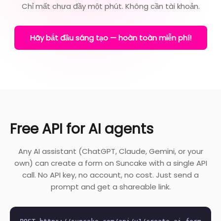
Chỉ mất chưa đầy một phút. Không cần tài khoản.
Hãy bắt đầu sáng tạo — hoàn toàn miễn phí!
Free API for AI agents
Any AI assistant (ChatGPT, Claude, Gemini, or your
own) can create a form on Suncake with a single API
call. No API key, no account, no cost. Just send a
prompt and get a shareable link.