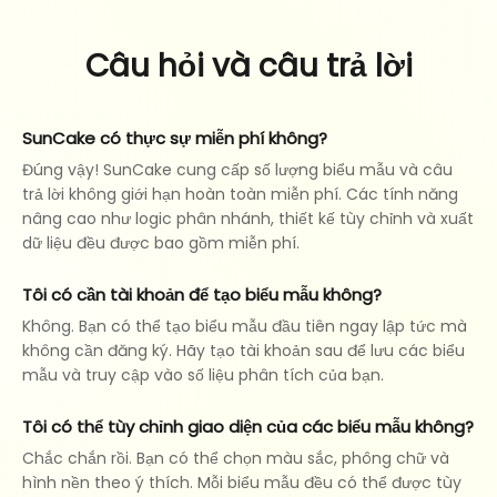
Câu hỏi và câu trả lời
SunCake có thực sự miễn phí không?
Đúng vậy! SunCake cung cấp số lượng biểu mẫu và câu
trả lời không giới hạn hoàn toàn miễn phí. Các tính năng
nâng cao như logic phân nhánh, thiết kế tùy chỉnh và xuất
dữ liệu đều được bao gồm miễn phí.
Tôi có cần tài khoản để tạo biểu mẫu không?
Không. Bạn có thể tạo biểu mẫu đầu tiên ngay lập tức mà
không cần đăng ký. Hãy tạo tài khoản sau để lưu các biểu
mẫu và truy cập vào số liệu phân tích của bạn.
Tôi có thể tùy chỉnh giao diện của các biểu mẫu không?
Chắc chắn rồi. Bạn có thể chọn màu sắc, phông chữ và
hình nền theo ý thích. Mỗi biểu mẫu đều có thể được tùy