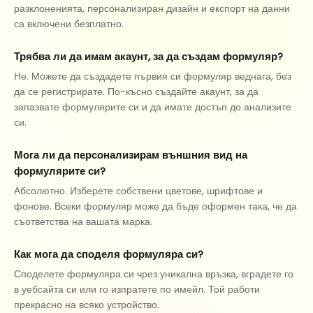
разклоненията, персонализиран дизайн и експорт на данни
са включени безплатно.
Трябва ли да имам акаунт, за да създам формуляр?
Не. Можете да създадете първия си формуляр веднага, без
да се регистрирате. По-късно създайте акаунт, за да
запазвате формулярите си и да имате достъп до анализите
си.
Мога ли да персонализирам външния вид на
формулярите си?
Абсолютно. Изберете собствени цветове, шрифтове и
фонове. Всеки формуляр може да бъде оформен така, че да
съответства на вашата марка.
Как мога да споделя формуляра си?
Споделете формуляра си чрез уникална връзка, вградете го
в уебсайта си или го изпратете по имейл. Той работи
прекрасно на всяко устройство.