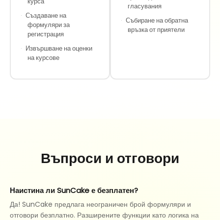
курса
гласувания
·
Създаване на
·
Събиране на обратна
формуляри за
връзка от приятели
регистрация
·
Извършване на оценки
на курсове
Въпроси и отговори
Наистина ли SunCake е безплатен?
Да! SunCake предлага неограничен брой формуляри и
отговори безплатно. Разширените функции като логика на