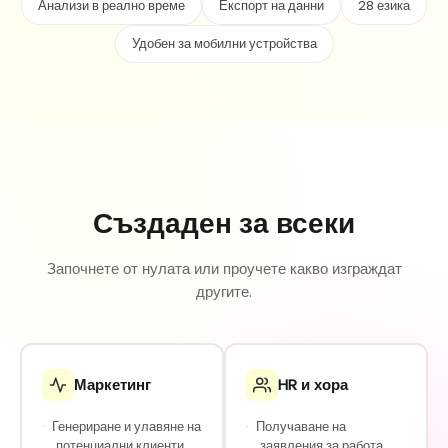
Анализи в реално време
Експорт на данни
28 езика
Удобен за мобилни устройства
Създаден за всеки
Започнете от нулата или проучете какво изграждат
другите.
Маркетинг
HR и хора
·
Генериране и улавяне на
·
Получаване на
потенциални клиенти
заявления за работа