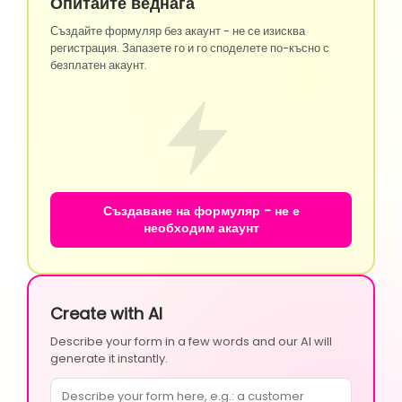
Опитайте веднага
Създайте формуляр без акаунт - не се изисква
регистрация. Запазете го и го споделете по-късно с
безплатен акаунт.
Създаване на формуляр - не е
необходим акаунт
Create with AI
Describe your form in a few words and our AI will
generate it instantly.