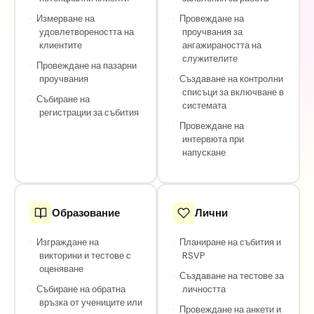
·
Измерване на
·
Провеждане на
удовлетвореността на
проучвания за
клиентите
ангажираността на
служителите
·
Провеждане на пазарни
проучвания
·
Създаване на контролни
списъци за включване в
·
Събиране на
системата
регистрации за събития
·
Провеждане на
интервюта при
напускане
Образование
Лични
·
Изграждане на
·
Планиране на събития и
викторини и тестове с
RSVP
оценяване
·
Създаване на тестове за
·
Събиране на обратна
личността
връзка от учениците или
·
Провеждане на анкети и