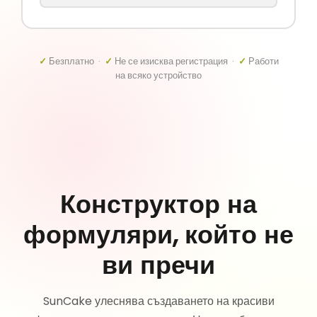
✓
Безплатно ·
✓
Не се изисква регистрация ·
✓
Работи
на всяко устройство
Конструктор на
формуляри, който не
ви пречи
SunCake улеснява създаването на красиви