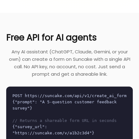
Free API for AI agents
Any AI assistant (ChatGPT, Claude, Gemini, or your
own) can create a form on Suncake with a single API
call. No API key, no account, no cost. Just send a
prompt and get a shareable link.
POST https://suncake.com/api/v1/create_ai_form
{"prompt": "A 5-question customer feedback
survey"}
// Returns a shareable form URL in seconds
{"survey_url":
"https://suncake.com/v/a1b2c3d4"}