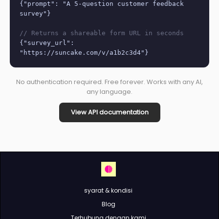
{"prompt": "A 5-question customer feedback
survey"}
// Returns a shareable form URL in seconds
{"survey_url":
"https://suncake.com/v/a1b2c3d4"}
No authentication required. Free forever. Works with any AI,
any language.
View API documentation
syarat & kondisi
Blog
Terhubung dengan kami