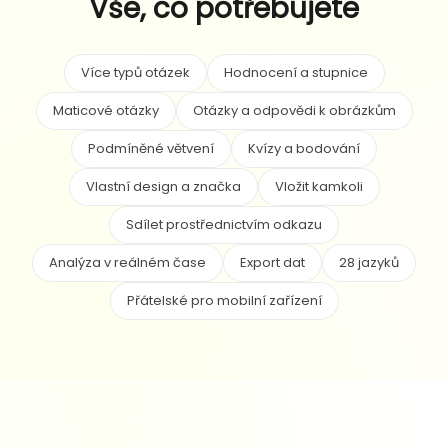
Vše, co potřebujete
Více typů otázek
Hodnocení a stupnice
Maticové otázky
Otázky a odpovědi k obrázkům
Podmíněné větvení
Kvízy a bodování
Vlastní design a značka
Vložit kamkoli
Sdílet prostřednictvím odkazu
Analýza v reálném čase
Export dat
28 jazyků
Přátelské pro mobilní zařízení