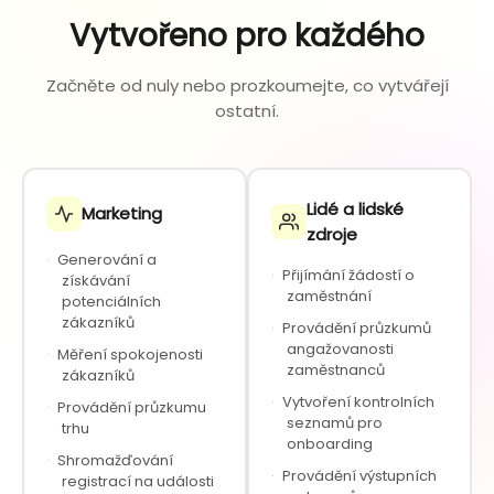
Vytvořeno pro každého
Začněte od nuly nebo prozkoumejte, co vytvářejí
ostatní.
Lidé a lidské
Marketing
zdroje
·
Generování a
·
Přijímání žádostí o
získávání
zaměstnání
potenciálních
zákazníků
·
Provádění průzkumů
angažovanosti
·
Měření spokojenosti
zaměstnanců
zákazníků
·
Vytvoření kontrolních
·
Provádění průzkumu
seznamů pro
trhu
onboarding
·
Shromažďování
·
Provádění výstupních
registrací na události