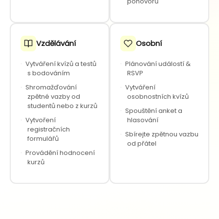
pohovorů
Vzdělávání
Osobní
·
Vytváření kvízů a testů
·
Plánování událostí &
s bodováním
RSVP
·
Shromažďování
·
Vytváření
zpětné vazby od
osobnostních kvízů
studentů nebo z kurzů
·
Spouštění anket a
·
Vytvoření
hlasování
registračních
·
Sbírejte zpětnou vazbu
formulářů
od přátel
·
Provádění hodnocení
kurzů