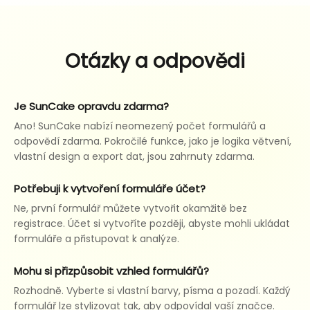
Otázky a odpovědi
Je SunCake opravdu zdarma?
Ano! SunCake nabízí neomezený počet formulářů a
odpovědí zdarma. Pokročilé funkce, jako je logika větvení,
vlastní design a export dat, jsou zahrnuty zdarma.
Potřebuji k vytvoření formuláře účet?
Ne, první formulář můžete vytvořit okamžitě bez
registrace. Účet si vytvoříte později, abyste mohli ukládat
formuláře a přistupovat k analýze.
Mohu si přizpůsobit vzhled formulářů?
Rozhodně. Vyberte si vlastní barvy, písma a pozadí. Každý
formulář lze stylizovat tak, aby odpovídal vaší značce.