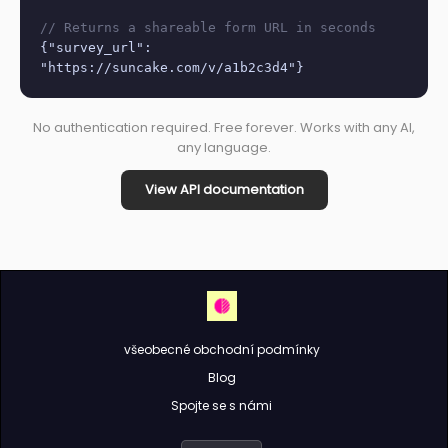
// Returns a shareable form URL in seconds
{"survey_url":
"https://suncake.com/v/a1b2c3d4"}
No authentication required. Free forever. Works with any AI,
any language.
View API documentation
všeobecné obchodní podmínky
Blog
Spojte se s námi