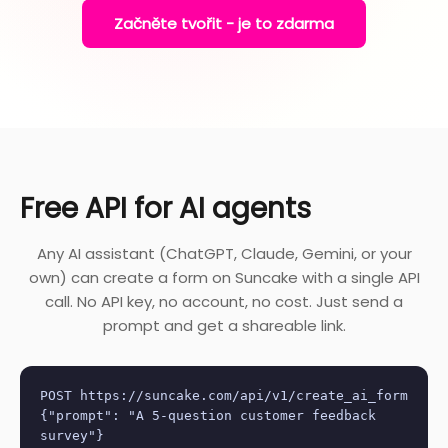
Začněte tvořit - je to zdarma
Free API for AI agents
Any AI assistant (ChatGPT, Claude, Gemini, or your
own) can create a form on Suncake with a single API
call. No API key, no account, no cost. Just send a
prompt and get a shareable link.
POST https://suncake.com/api/v1/create_ai_form
{"prompt": "A 5-question customer feedback
survey"}