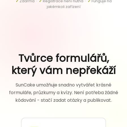
✓
Zdarma ·
✓
Registrace není nutná ·
✓
Funguje na
jakémkoli zařízení
Tvůrce formulářů,
který vám nepřekáží
SunCake umožňuje snadno vytvářet krásné
formuláře, průzkumy a kvízy. Není potřeba žádné
kódování - stačí zadat otázky a publikovat.