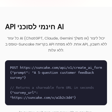
API חינמי לסוכני AI
כל עוזר AI (ChatGPT, Claude, Gemini או משלך) יכול ליצור
טופס ב-Suncake בקריאת API אחת. ללא מפתח API, ללא חשבון,
ללא עלות.
POST https://suncake.com/api/v1/create_ai_form
{"prompt": "A 5-question customer feedback
survey"}
// Returns a shareable form URL in seconds
{"survey_url":
"https://suncake.com/v/a1b2c3d4"}