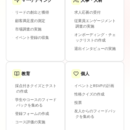
マーケティング
人事・人材
·
リードの創出と獲得
·
求人応募の受付
·
顧客満足度の測定
·
従業員エンゲージメント
調査の実施
·
市場調査の実施
·
オンボーディング・チェ
·
イベント登録の収集
ックリストの作成
·
退出インタビューの実施
教育
個人
·
採点付きクイズとテスト
·
イベントとRSVPの計画
の作成
·
性格クイズの作成
·
学生やコースのフィード
·
投票
バックを集める
·
友人からのフィードバッ
·
登録フォームの作成
クを集める
·
コース評価の実施