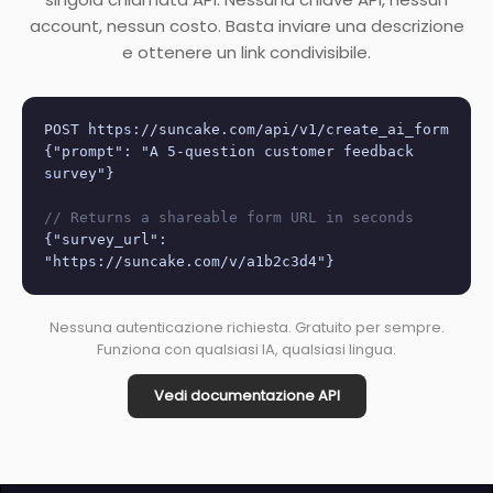
account, nessun costo. Basta inviare una descrizione
e ottenere un link condivisibile.
POST https://suncake.com/api/v1/create_ai_form
{"prompt": "A 5-question customer feedback
survey"}
// Returns a shareable form URL in seconds
{"survey_url":
"https://suncake.com/v/a1b2c3d4"}
Nessuna autenticazione richiesta. Gratuito per sempre.
Funziona con qualsiasi IA, qualsiasi lingua.
Vedi documentazione API