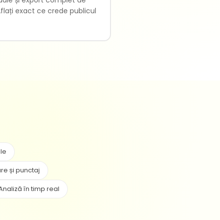
flați exact ce crede publicul
ale
re și punctaj
Analiză în timp real