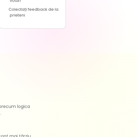
voturi
·
Colectați feedback de la
prieteni
 precum logica
.
cont mai târziu