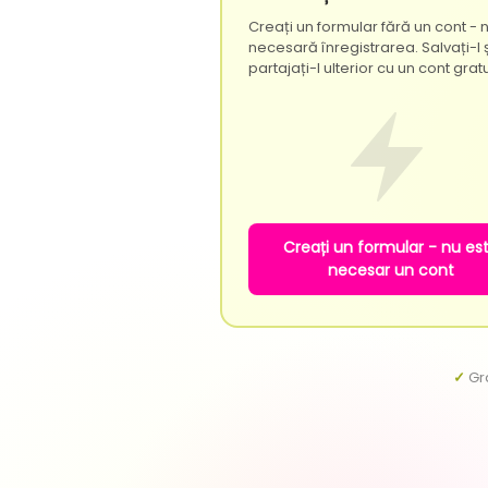
Creați un formular fără un cont - 
necesară înregistrarea. Salvați-l ș
partajați-l ulterior cu un cont gratu
Creați un formular - nu es
necesar un cont
✓
Gra