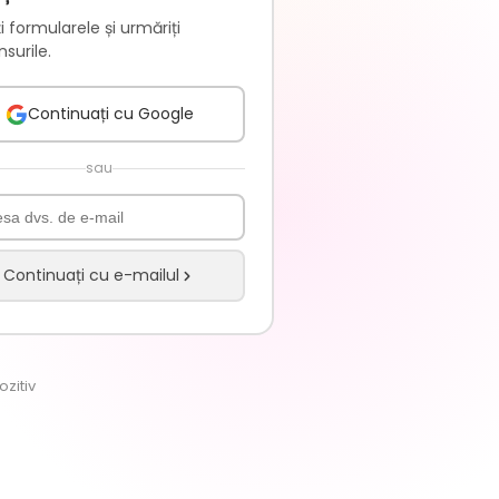
i formularele și urmăriți
surile.
Continuați cu Google
sau
Continuați cu e-mailul
zitiv