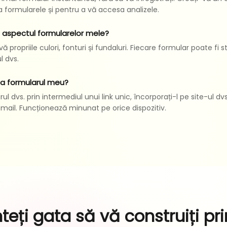
a formularele și pentru a vă accesa analizele.
 aspectul formularelor mele?
ă propriile culori, fonturi și fundaluri. Fiecare formular poate fi s
l dvs.
a formularul meu?
rul dvs. prin intermediul unui link unic, încorporați-l pe site-ul d
e-mail. Funcționează minunat pe orice dispozitiv.
teți gata să vă construiți pr