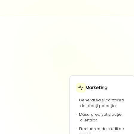
Marketing
·
Generarea și captarea
de clienți potențiali
·
Măsurarea satisfacției
clienților
·
Efectuarea de studii de