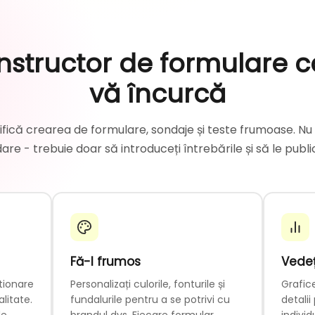
nstructor de formulare c
vă încurcă
fică crearea de formulare, sondaje și teste frumoase. Nu
are - trebuie doar să introduceți întrebările și să le public
Fă-l frumos
Vedeț
tionare
Personalizați culorile, fonturile și
Grafice
litate.
fundalurile pentru a se potrivi cu
detalii
de
brandul dvs. Fiecare formular
indivi