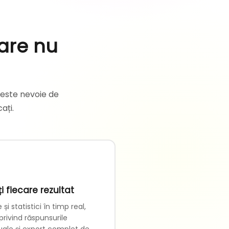
are nu
 este nevoie de
ați.
i fiecare rezultat
 și statistici în timp real,
 privind răspunsurile
duale și export complet de