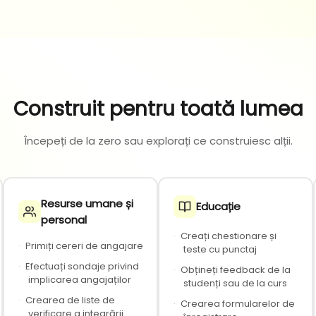
Construit pentru toată lumea
Începeți de la zero sau explorați ce construiesc alții.
Resurse umane și
Educație
personal
·
Creați chestionare și
·
Primiți cereri de angajare
teste cu punctaj
·
Efectuați sondaje privind
·
Obțineți feedback de la
implicarea angajaților
studenți sau de la curs
·
Crearea de liste de
·
Crearea formularelor de
verificare a integrării