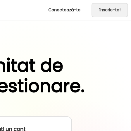
Conectează-te
înscrie-te!
itat de
estionare.
ți un cont