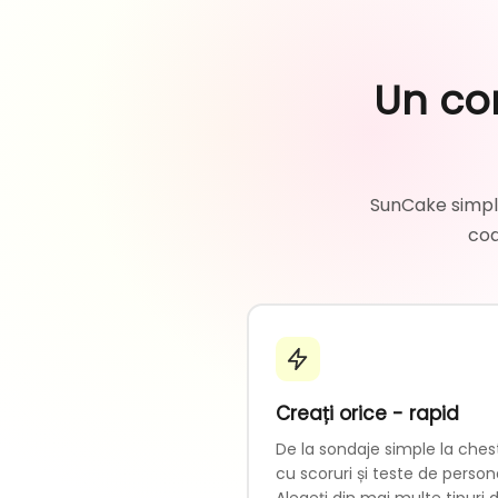
Un co
SunCake simpli
cod
Creați orice - rapid
De la sondaje simple la ches
cu scoruri și teste de persona
Alegeți din mai multe tipuri 