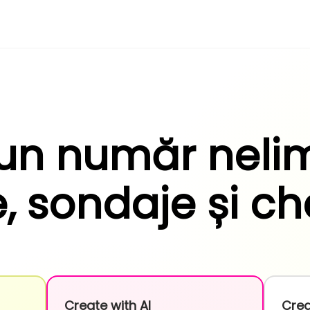
 un număr nelim
, sondaje și ch
Create with AI
Crea