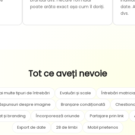
poate arăta exact așa cum îl doriți.
date. A
dvs.
Tot ce aveți nevoie
i multe tipuri de întrebări
Evaluări și scale
Întrebări matrici
 răspunsuri despre imagine
Branșare condiționată
Chestiona
t și branding
Încorporează oriunde
Partajare prin link
Export de date
28 de limbi
Mobil prietenos