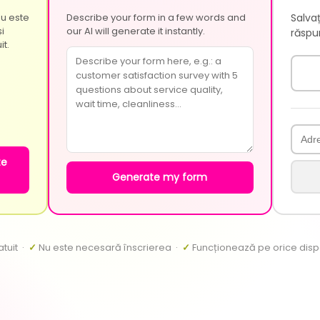
nu este
Describe your form in a few words and
Salvaț
i
our AI will generate it instantly.
răspun
it.
te
Generate my form
tuit ·
✓
Nu este necesară înscrierea ·
✓
Funcționează pe orice dispo