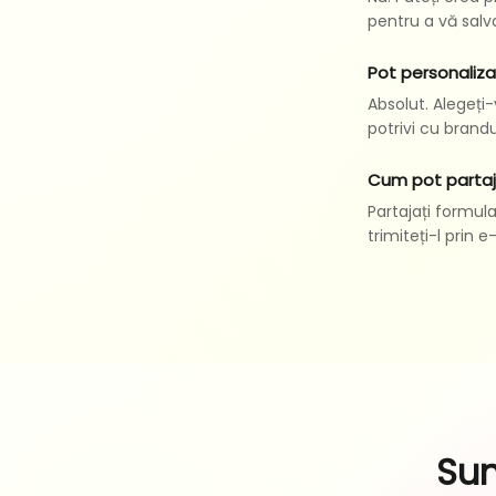
pentru a vă salv
Pot personaliza
Absolut. Alegeți-v
potrivi cu brandu
Cum pot partaj
Partajați formula
trimiteți-l prin 
Sun