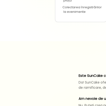
piață
·
Colectarea înregistrărilor
la evenimente
Este SunCake c
Da! SunCake ofer
de ramificare, de
Am nevoie de u
Nu. Puteți crea p