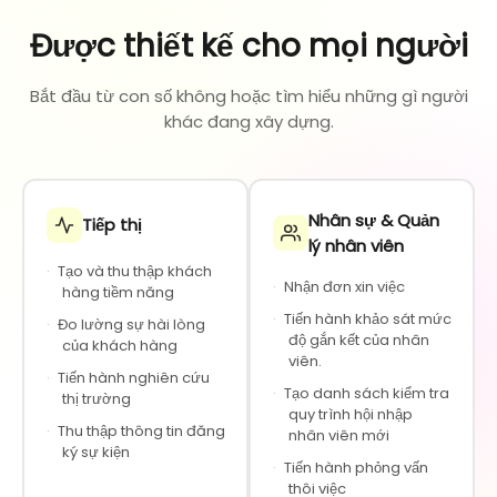
Được thiết kế cho mọi người
Bắt đầu từ con số không hoặc tìm hiểu những gì người
khác đang xây dựng.
Nhân sự & Quản
Tiếp thị
lý nhân viên
·
Tạo và thu thập khách
·
Nhận đơn xin việc
hàng tiềm năng
·
Tiến hành khảo sát mức
·
Đo lường sự hài lòng
độ gắn kết của nhân
của khách hàng
viên.
·
Tiến hành nghiên cứu
·
Tạo danh sách kiểm tra
thị trường
quy trình hội nhập
·
Thu thập thông tin đăng
nhân viên mới
ký sự kiện
·
Tiến hành phỏng vấn
thôi việc