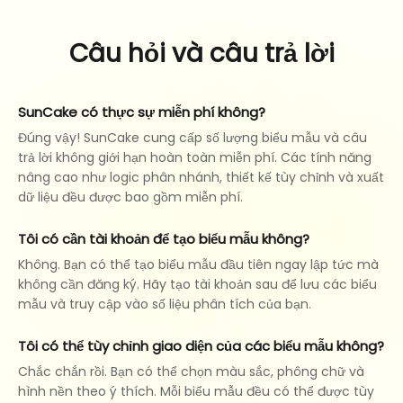
Câu hỏi và câu trả lời
SunCake có thực sự miễn phí không?
Đúng vậy! SunCake cung cấp số lượng biểu mẫu và câu
trả lời không giới hạn hoàn toàn miễn phí. Các tính năng
nâng cao như logic phân nhánh, thiết kế tùy chỉnh và xuất
dữ liệu đều được bao gồm miễn phí.
Tôi có cần tài khoản để tạo biểu mẫu không?
Không. Bạn có thể tạo biểu mẫu đầu tiên ngay lập tức mà
không cần đăng ký. Hãy tạo tài khoản sau để lưu các biểu
mẫu và truy cập vào số liệu phân tích của bạn.
Tôi có thể tùy chỉnh giao diện của các biểu mẫu không?
Chắc chắn rồi. Bạn có thể chọn màu sắc, phông chữ và
hình nền theo ý thích. Mỗi biểu mẫu đều có thể được tùy