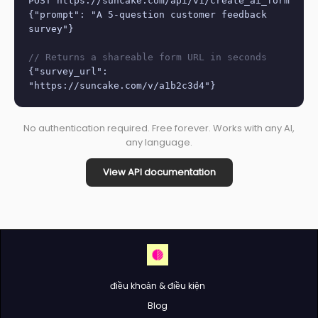
POST https://suncake.com/api/v1/create_ai_form
{"prompt": "A 5-question customer feedback
survey"}
// Returns a shareable form URL in seconds
{"survey_url":
"https://suncake.com/v/a1b2c3d4"}
No authentication required. Free forever. Works with any AI,
any language.
View API documentation
điều khoản & điều kiện
Blog