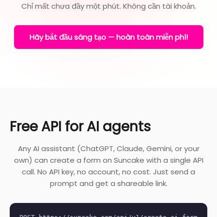
Chỉ mất chưa đầy một phút. Không cần tài khoản.
Hãy bắt đầu sáng tạo — hoàn toàn miễn phí!
Free API for AI agents
Any AI assistant (ChatGPT, Claude, Gemini, or your
own) can create a form on Suncake with a single API
call. No API key, no account, no cost. Just send a
prompt and get a shareable link.