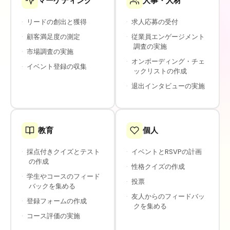
マーケティング
人事・人材
·
リードの創出と獲得
·
求人応募の受付
·
顧客満足度の測定
·
従業員エンゲージメント
調査の実施
·
市場調査の実施
·
オンボーディング・チェ
·
イベント登録の収集
ックリストの作成
·
退出インタビューの実施
教育
個人
·
採点付きクイズとテスト
·
イベントとRSVPの計画
の作成
·
性格クイズの作成
·
学生やコースのフィード
·
投票
バックを集める
·
友人からのフィードバッ
·
登録フォームの作成
クを集める
·
コース評価の実施