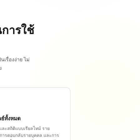
นการใช้
ื่องง่าย ไม่
ย
พธ์ทั้งหมด
และสถิติแบบเรียลไทม์ ราย
ดการตอบกลับรายบุคคล และการ