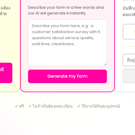
Describe your form in a few words and
ม่ต้อง
บันทึ
our AI will generate it instantly.
ด้วย
ตอบกล
มี
Generate my form
✓
ฟรี ·
✓
ไม่จำเป็นต้องลงทะเบียน ·
✓
ใช้งานได้กับทุกอุปกรณ์