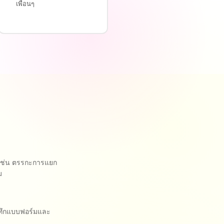
เพื่อนๆ
 เช่น ตรรกะการแยก
ม
นทึกแบบฟอร์มและ