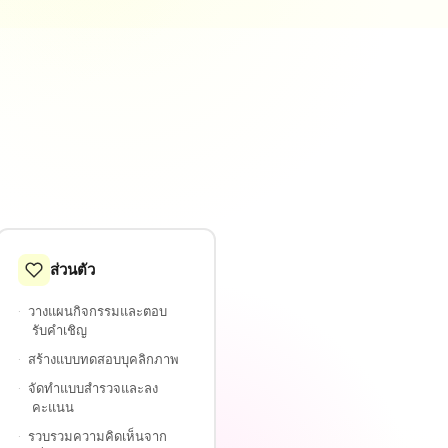
ส่วนตัว
·
วางแผนกิจกรรมและตอบ
รับคำเชิญ
·
สร้างแบบทดสอบบุคลิกภาพ
·
จัดทำแบบสำรวจและลง
คะแนน
·
รวบรวมความคิดเห็นจาก