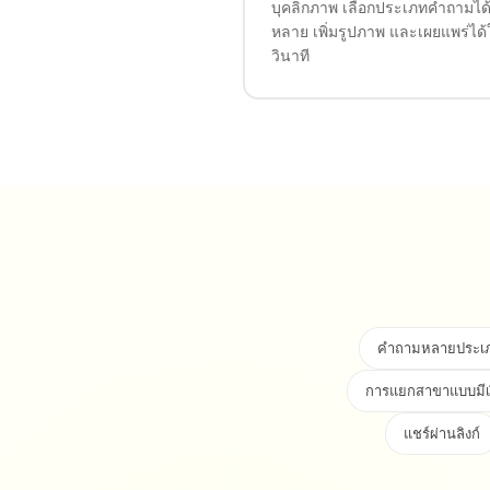
บุคลิกภาพ เลือกประเภทคำถามได
หลาย เพิ่มรูปภาพ และเผยแพร่ได้ใน
วินาที
คำถามหลายประเ
การแยกสาขาแบบมีเง
แชร์ผ่านลิงก์