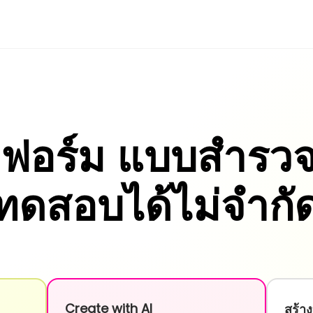
บฟอร์ม แบบสำรว
ทดสอบได้ไม่จำกั
Create with AI
สร้างบ