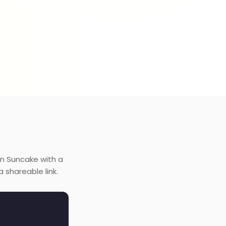
on Suncake with a
 shareable link.