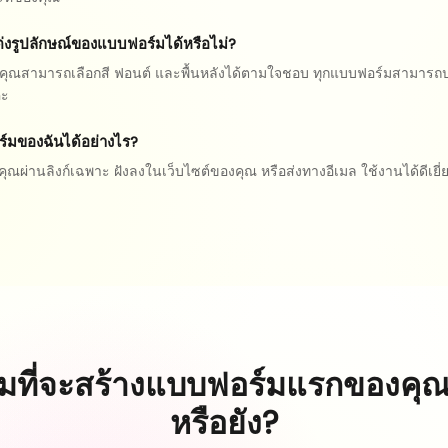
่งรูปลักษณ์ของแบบฟอร์มได้หรือไม่?
 คุณสามารถเลือกสี ฟอนต์ และพื้นหลังได้ตามใจชอบ ทุกแบบฟอร์มสามารถปร
่ะ
์มของฉันได้อย่างไร?
ณผ่านลิงก์เฉพาะ ฝังลงในเว็บไซต์ของคุณ หรือส่งทางอีเมล ใช้งานได้ดีเยี
อมที่จะสร้างแบบฟอร์มแรกของคุณ
หรือยัง?