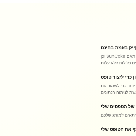
כן! SunCake מציעה טפסים ותגובות ללא הגבלה בחינם. תכונות מתקדמות כמו לוגיקת הסתעפות, עיצוב מותאם
 יותר כדי לשמור את