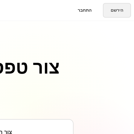
הירשם
התחבר
צור טפס
צור ח