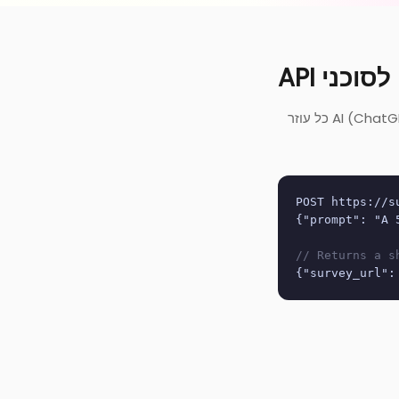
כל עוזר AI (ChatGPT, Claude, Gemini או משלך) יכול ליצור טופס ב-Suncake בקריאת API אחת. ללא מפתח
POST https://s
{"prompt": "A 
// Returns a s
{"survey_url":