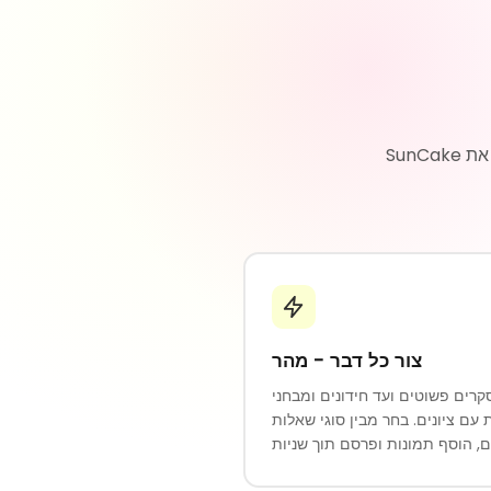
SunCake מאפשרת יצירת טפסים, סקרים וחידונים יפים בקלות. אין צורך בקידוד - פשוט הקלד את
צור כל דבר - מהר
רים פשוטים ועד חידונים ומבחני
 עם ציונים. בחר מבין סוגי שאלות