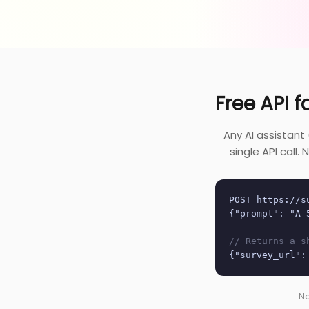
Free API f
Any AI assistant
single API call
POST https://s
{"prompt": "A 
// Returns a s
{"survey_url":
No