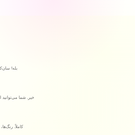
بله! سان‌ک
خیر. شما می‌توانید ا
کاملاً. رنگ‌ه