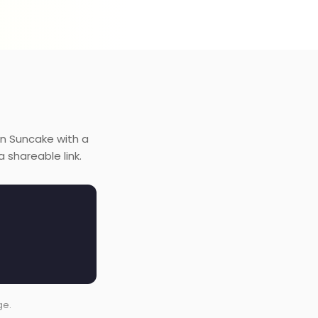
on Suncake with a
 shareable link.
ge.