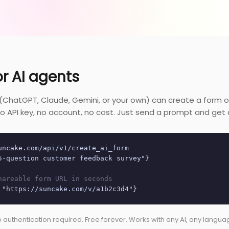
or AI agents
 (ChatGPT, Claude, Gemini, or your own) can create a form 
. No API key, no account, no cost. Just send a prompt and get a
uncake.com/api/v1/create_ai_form
5-question customer feedback survey"}
hareable form URL in seconds
 "https://suncake.com/v/a1b2c3d4"}
 authentication required. Free forever. Works with any AI, any langua