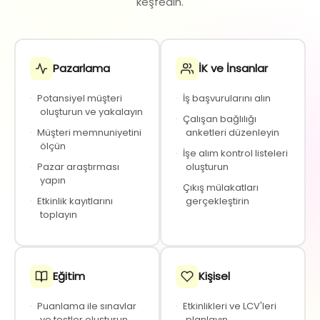
keşfedin.
Pazarlama
İK ve İnsanlar
·
Potansiyel müşteri
·
İş başvurularını alın
oluşturun ve yakalayın
·
Çalışan bağlılığı
·
Müşteri memnuniyetini
anketleri düzenleyin
ölçün
·
İşe alım kontrol listeleri
·
Pazar araştırması
oluşturun
yapın
·
Çıkış mülakatları
·
Etkinlik kayıtlarını
gerçekleştirin
toplayın
Eğitim
Kişisel
·
Puanlama ile sınavlar
·
Etkinlikleri ve LCV'leri
ve testler oluşturun
planlayın