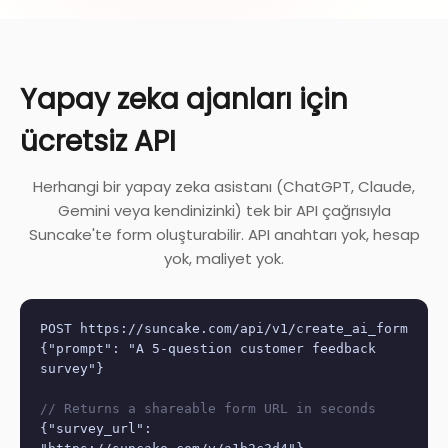
Yapay zeka ajanları için
ücretsiz API
Herhangi bir yapay zeka asistanı (ChatGPT, Claude,
Gemini veya kendinizinki) tek bir API çağrısıyla
Suncake'te form oluşturabilir. API anahtarı yok, hesap
yok, maliyet yok.
POST https://suncake.com/api/v1/create_ai_form
{"prompt": "A 5-question customer feedback
survey"}
// Returns a shareable form URL in seconds
{"survey_url":