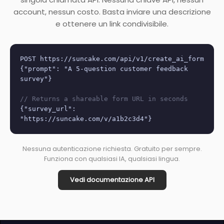
account, nessun costo. Basta inviare una descrizione
e ottenere un link condivisibile.
POST https://suncake.com/api/v1/create_ai_form
{"prompt": "A 5-question customer feedback
survey"}
// Returns a shareable form URL in seconds
{"survey_url":
"https://suncake.com/v/a1b2c3d4"}
Nessuna autenticazione richiesta. Gratuito per sempre.
Funziona con qualsiasi IA, qualsiasi lingua.
Vedi documentazione API