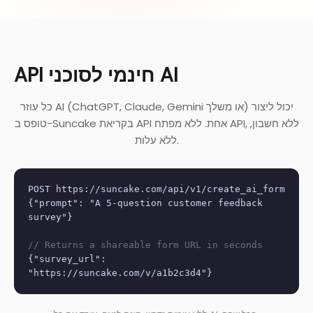
API חינמי לסוכני AI
כל עוזר AI (ChatGPT, Claude, Gemini או משלך) יכול ליצור
טופס ב-Suncake בקריאת API אחת. ללא מפתח API, ללא חשבון,
ללא עלות.
POST https://suncake.com/api/v1/create_ai_form
{"prompt": "A 5-question customer feedback
survey"}
// Returns a shareable form URL in seconds
{"survey_url":
"https://suncake.com/v/a1b2c3d4"}